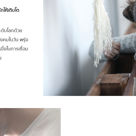
กให้เติบโต
ะดับโลกด้วย
ังคมในวัน พรุ่ง
นึ่งในการเชื่อม
น