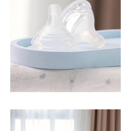
จุกนม