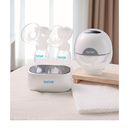
ปั๊มนม