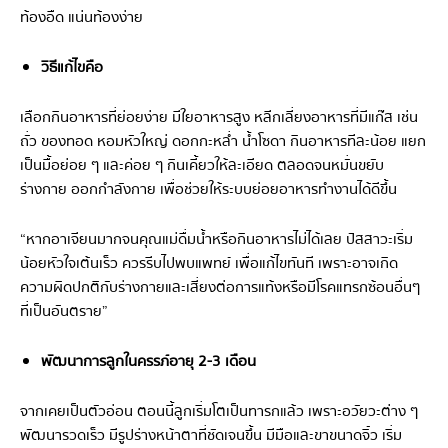
ท้องอืด แน่นท้องง่าย
วิธีแก้ไขคือ
เลือกกินอาหารที่ย่อยง่าย มีใยอาหารสูง หลีกเลี่ยงอาหารที่มีแก๊ส เช่น
ถั่ว ของทอด หอมหัวใหญ่ ดอกกะหล่ำ น้ำโซดา กินอาหารทีละน้อย แยก
เป็นมื้อย่อย ๆ และค่อย ๆ กินเคี้ยวให้ละเอียด ตลอดจนหมั่นขยับ
ร่างกาย ออกกำลังกาย เพื่อช่วยให้ระบบย่อยอาหารทำงานได้ดีขึ้น
“หากอาเจียนมากจนคุณแม่ดื่มน้ำหรือกินอาหารไม่ได้เลย ปัสสาวะเริ่ม
น้อยหัวใจเต้นเร็ว ควรรีบไปพบแพทย์ เพื่อแก้ไขทันที เพราะอาจเกิด
ความผิดปกติกับร่างกายและเสี่ยงต่อการแท้งหรือมีโรคแทรกซ้อนอื่นๆ
ที่เป็นอันตราย”
พัฒนาการลูกในครรภ์อายุ 2-3 เดือน
จากเคยเป็นตัวอ่อน ตอนนี้ลูกเริ่มโตเป็นทารกแล้ว เพราะอวัยวะต่าง ๆ
พัฒนารวดเร็ว มีรูปร่างหน้าตาที่ชัดเจนขึ้น มีมือและขาขนาดจิ๋ว เริ่ม