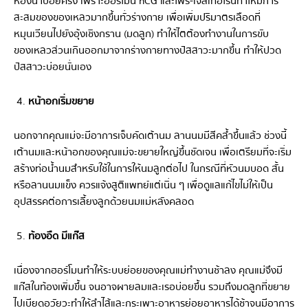
ห้องน้ำบ่อยครั้ง เพราะฮอร์โมน hCG และโพร-เจสเทอโรนทำให้มีการ
สะสมของของเหลวมากขึ้นทั่วร่างกาย เพื่อเพิ่มปริมาตรเลือดที่
หมุนเวียนไปยังอุ้งเชิงกราน (มดลูก) ทำให้ไตต้องทำงานในการขับ
ของเหลวส่วนเกินออกมาจากร่างกายทางปัสสาวะมากขึ้น ทำให้ปวด
ปัสสาวะบ่อยนั่นเอง
หน้าอกเริ่มขยาย
นอกจากคุณแม่จะมีอาการเจ็บคัดเต้านม ลานนมมีสีคล้ำขึ้นแล้ว ช่วงนี้
เต้านมและหน้าอกของคุณแม่จะขยายใหญ่ขึ้นชัดเจน เพื่อเตรียมที่จะเริ่ม
สร้างท่อน้ำนมสำหรับใช้ในการให้นมลูกต่อไป ในกรณีที่หัวนมบอด สั้น
หรือลานนมแข็ง ควรแจ้งสูติแพทย์แต่เนิ่น ๆ เพื่อดูแลแก้ไขไม่ให้เป็น
อุปสรรคต่อการเลี้ยงลูกด้วยนมแม่หลังคลอด
ท้องอืด มีแก๊ส
เนื่องจากฮอร์โมนทำให้ระบบย่อยของคุณแม่ทำงานช้าลง คุณแม่จึงมี
แก๊สในท้องเพิ่มขึ้น จนอาจผายลมและเรอบ่อยขึ้น รวมถึงมดลูกที่ขยาย
ไปเบียดอวัยวะทำให้ลำไส้และกระเพาะอาหารย่อยอาหารได้ช้าจนมีอาการ