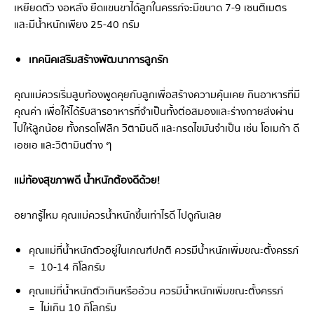
เหยียดตัว งอหลัง ยืดแขนขาได้ลูกในครรภ์จะมีขนาด 7-9 เซนติเมตร
และมีน้ำหนักเพียง 25-40 กรัม
เทคนิคเสริมสร้างพัฒนาการลูกรัก
คุณแม่ควรเริ่มลูบท้องพูดคุยกับลูกเพื่อสร้างความคุ้นเคย กินอาหารที่มี
คุณค่า เพื่อให้ได้รับสารอาหารที่จำเป็นทั้งต่อสมองและร่างกายส่งผ่าน
ไปให้ลูกน้อย ทั้งกรดโฟลิก วิตามินดี และกรดไขมันจำเป็น เช่น โอเมก้า ดี
เอชเอ และวิตามินต่าง ๆ
แม่ท้องสุขภาพดี น้ำหนักต้องดีด้วย!
อยากรู้ไหม คุณแม่ควรน้ำหนักขึ้นเท่าไรดี ไปดูกันเลย
คุณแม่ที่น้ำหนักตัวอยู่ในเกณฑ์ปกติ ควรมีน้ำหนักเพิ่มขณะตั้งครรภ์
= 10-14 กิโลกรัม
คุณแม่ที่น้ำหนักตัวเกินหรืออ้วน ควรมีน้ำหนักเพิ่มขณะตั้งครรภ์
= ไม่เกิน 10 กิโลกรัม