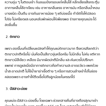
หวานอุ่น ๆ ในตอนเช้า กินขนมปังกรอบแก้คลื่นไส้ หลีกเลี่ยงสิ่งกระตุ้น
อาการคลื่นไส้อาเจียน เช่น อาหารกลิ่นแรง อาหารมัน หรือกลิ่นน้ำหอม
บางชนิด เป็นต้น อาจกินอาหารน้อย ๆ แต่บ่อยมื้อ ทำจิตใจให้ปลอด
โปร่ง ไม่เครียดและนอนหลับพักผ่อนให้เพียงพอ ร่างกายคุณแม่จะได้
สดชื่นขึ้น
ตกขาว
เพราะฮอร์โมนที่เปลี่ยนแปลงทำให้คุณแม่ตกขาวมาก จึงควรสังเกตว่า
ตกขาวปกติหรือไม่ นั่นคือเป็นสีขาวขุ่นหรือครีม ไม่มีกลิ่น ไม่คัน แต่หาก
ตกขาวมีสีเขียว เหลือง มีมากผิดปกติมีกลิ่น และคันควรไปปรึกษา
แพทย์ การดูแลเมื่อมีอาการตกขาวคือทำความสะอาดอวัยวะเพศด้วย
น้ำสะอาดปกติ ไม่ใช้น้ำยาฆ่าเชื้อต่าง ๆ หรือการสวนล้างเข้าไปในช่อง
คลอดเพราะอาจทำให้ติดเชื้อไปถึงลูกน้อยในครรภ์ได้
ปัสสาวะบ่อย
คุณแม่จะปัสสาวะบ่อยขึ้น โดยเฉพาะช่วงกลางคืนที่อาจต้องลุกมาเข้า