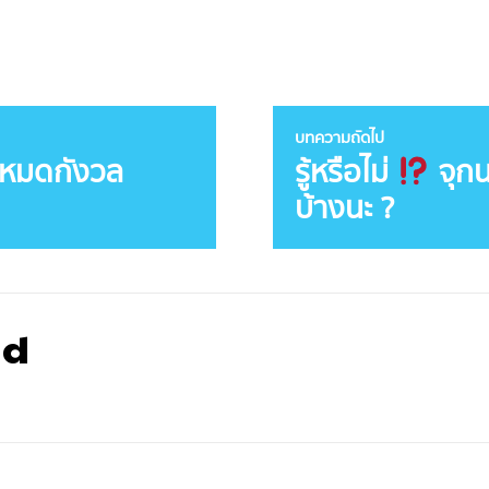
บทความถัดไป
ม หมดกังวล
รู้หรือไม่
จุกน
บ้างนะ ?
nd