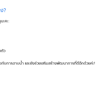
าง?
ูนะคะ:
ยตัว
สุขกับการอาบน้ำ และยังช่วยเสริมสร้างพัฒนาการที่ดีอีกด้วยค่ะ!