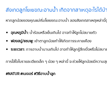
สังเกตลูกโยเยขณะอาบน้ำ เกิดจากสาเหตุอะไรได้บ้
หากลูกน้อยของคุณแม่เริ่มโยเยขณะอาบน้ำ ลองสังเกตสาเหตุเหล่านี้ด
อุณหภูมิน้ำ:
น้ำร้อนหรือเย็นเกินไป อาจทำให้ลูกไม่สบายตัว
ฟองสบู่/แชมพู:
เข้าตาลูกน้อยทำให้เกิดการระคายเคือง
ระยะเวลา:
การอาบน้ำนานเกินไป อาจทำให้ลูกรู้สึกเบื่อหรือไม่สบา
การใส่ใจในรายละเอียดเล็ก ๆ น้อย ๆ เหล่านี้ จะช่วยให้ลูกน้อยมีความ
#NATUR #เนเจอร์ #วิธีอาบน้ำลูก