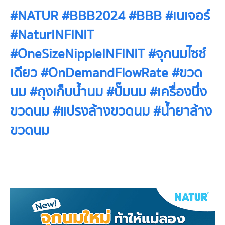
#NATUR #BBB2024 #BBB #เนเจอร์
#NaturINFINIT
#OneSizeNippleINFINIT #จุกนมไซซ์
เดียว #OnDemandFlowRate #ขวด
นม #ถุงเก็บน้ำนม #ปั๊มนม #เครื่องนึ่ง
ขวดนม #แปรงล้างขวดนม #น้ำยาล้าง
ขวดนม