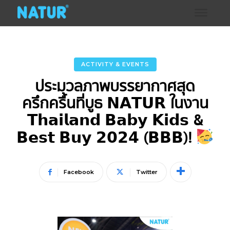
ACTIVITY & EVENTS
ประมวลภาพบรรยากาศสุด
ครึกครื้นที่บูธ 𝗡𝗔𝗧𝗨𝗥 ในงาน
𝗧𝗵𝗮𝗶𝗹𝗮𝗻𝗱 𝗕𝗮𝗯𝘆 𝗞𝗶𝗱𝘀 &
𝗕𝗲𝘀𝘁 𝗕𝘂𝘆 𝟮𝟬𝟮𝟰 (𝗕𝗕𝗕)!
Facebook
Twitter