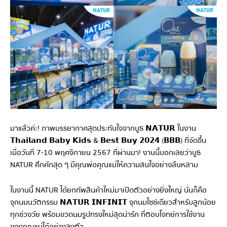
มาแล้วค่ะ! ภาพบรรยากาศสุดประทับใจจากบูธ 𝗡𝗔𝗧𝗨𝗥 ในงาน
𝗧𝗵𝗮𝗶𝗹𝗮𝗻𝗱 𝗕𝗮𝗯𝘆 𝗞𝗶𝗱𝘀 & 𝗕𝗲𝘀𝘁 𝗕𝘂𝘆 𝟮𝟬𝟮𝟰 (𝗕𝗕𝗕) ที่จัดขึ้น
เมื่อวันที่ 7-10 พฤศจิกายน 2567 ที่ผ่านมา! งานนี้บอกเลยว่าบูธ
NATUR คึกคักสุด ๆ มีคุณพ่อคุณแม่ให้ความสนใจอย่างล้นหลาม
ในงานนี้ NATUR ได้ยกทัพสินค้าใหม่มาเปิดตัวอย่างยิ่งใหญ่ นั่นก็คือ
จุกนมนวัตกรรม 𝗡𝗔𝗧𝗨𝗥 𝗜𝗡𝗙𝗜𝗡𝗜𝗧 จุกนมไซซ์เดียวสำหรับลูกน้อย
ทุกช่วงวัย พร้อมขวดนมรูปทรงใหม่สุดน่ารัก ที่ตอบโจทย์การใช้งาน
ของคุณแม่ได้อย่างลงตัว