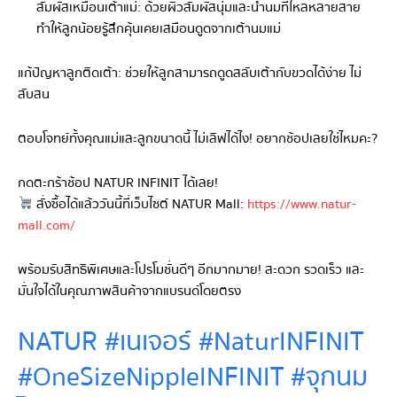
สัมผัสเหมือนเต้าแม่: ด้วยผิวสัมผัสนุ่มและน้ำนมที่ไหลหลายสาย
ทำให้ลูกน้อยรู้สึกคุ้นเคยเสมือนดูดจากเต้านมแม่
แก้ปัญหาลูกติดเต้า: ช่วยให้ลูกสามารถดูดสลับเต้ากับขวดได้ง่าย ไม่
สับสน
ตอบโจทย์ทั้งคุณแม่และลูกขนาดนี้ ไม่เลิฟได้ไง! อยากช้อปเลยใช่ไหมคะ?
กดตะกร้าช้อป NATUR INFINIT ได้เลย!
สั่งซื้อได้แล้ววันนี้ที่เว็บไซต์ NATUR Mall:
https://www.natur-
mall.com/
พร้อมรับสิทธิพิเศษและโปรโมชั่นดีๆ อีกมากมาย! สะดวก รวดเร็ว และ
มั่นใจได้ในคุณภาพสินค้าจากแบรนด์โดยตรง
NATUR #เนเจอร์ #NaturINFINIT
#OneSizeNippleINFINIT #จุกนม