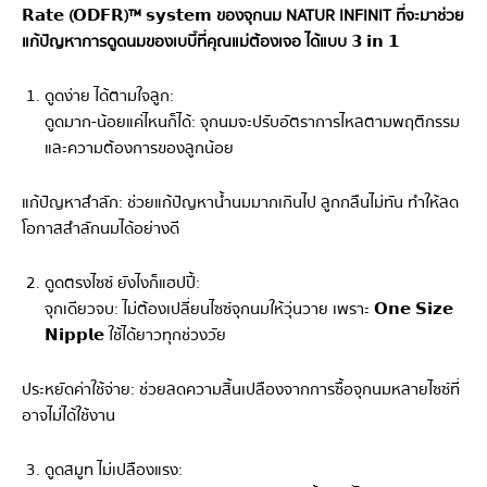
𝗥𝗮𝘁𝗲 (𝗢𝗗𝗙𝗥)™ 𝘀𝘆𝘀𝘁𝗲𝗺 ของจุกนม NATUR INFINIT ที่จะมาช่วย
แก้ปัญหาการดูดนมของเบบี๋ที่คุณแม่ต้องเจอ ได้แบบ 𝟯 𝗶𝗻 𝟭
ดูดง่าย ได้ตามใจลูก:
ดูดมาก-น้อยแค่ไหนก็ได้: จุกนมจะปรับอัตราการไหลตามพฤติกรรม
และความต้องการของลูกน้อย
แก้ปัญหาสำลัก: ช่วยแก้ปัญหาน้ำนมมากเกินไป ลูกกลืนไม่ทัน ทำให้ลด
โอกาสสำลักนมได้อย่างดี
ดูดตรงไซซ์ ยังไงก็แฮปปี้:
จุกเดียวจบ: ไม่ต้องเปลี่ยนไซซ์จุกนมให้วุ่นวาย เพราะ 𝗢𝗻𝗲 𝗦𝗶𝘇𝗲
𝗡𝗶𝗽𝗽𝗹𝗲 ใช้ได้ยาวทุกช่วงวัย
ประหยัดค่าใช้จ่าย: ช่วยลดความสิ้นเปลืองจากการซื้อจุกนมหลายไซซ์ที่
อาจไม่ได้ใช้งาน
ดูดสมูท ไม่เปลืองแรง: