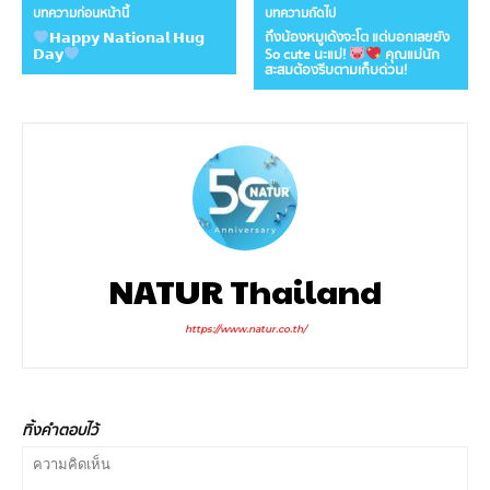
บทความก่อนหน้านี้
บทความถัดไป
ถึงน้องหมูเด้งจะโต แต่บอกเลยยัง
𝗛𝗮𝗽𝗽𝘆 𝗡𝗮𝘁𝗶𝗼𝗻𝗮𝗹 𝗛𝘂𝗴
So cute นะแม่!
คุณแม่นัก
𝗗𝗮𝘆
สะสมต้องรีบตามเก็บด่วน!
NATUR Thailand
https://www.natur.co.th/
ทิ้งคำตอบไว้