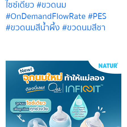
ไซซ์เดียว #ขวดนม
#OnDemandFlowRate #PES
#ขวดนมสีน้ำผึ้ง #ขวดนมสีชา