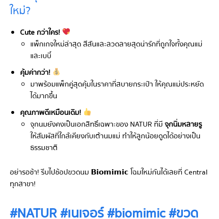
ใหม่?
Cute กว่าใคร!
แพ็กเกจใหม่ล่าสุด สีสันและลวดลายสุดน่ารักที่ถูกใจทั้งคุณแม่
และเบบี๋
คุ้มค่ากว่า!
มาพร้อมแพ็กคู่สุดคุ้มในราคาที่สบายกระเป๋า ให้คุณแม่ประหยัด
ได้มากขึ้น
คุณภาพดีเหมือนเดิม!
จุกนมยังคงเป็นเอกสิทธิ์เฉพาะของ NATUR ที่มี
จุกนิ่มหลายรู
ให้สัมผัสที่ใกล้เคียงกับเต้านมแม่ ทำให้ลูกน้อยดูดได้อย่างเป็น
ธรรมชาติ
อย่ารอช้า! รีบไปช้อปขวดนม 𝗕𝗶𝗼𝗺𝗶𝗺𝗶𝗰 โฉมใหม่กันได้เลยที่ Central
ทุกสาขา!
#NATUR #เนเจอร์ #biomimic #ขวด