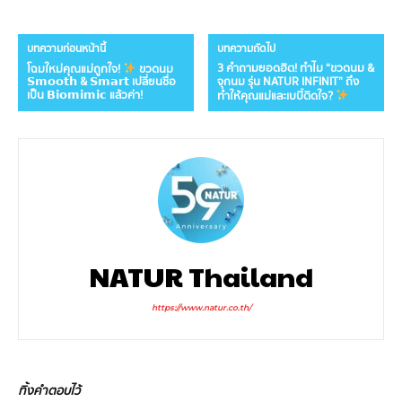
บทความก่อนหน้านี้
บทความถัดไป
3 คำถามยอดฮิต! ทำไม “ขวดนม &
โฉมใหม่คุณแม่ถูกใจ!
ขวดนม
จุกนม รุ่น NATUR INFINIT” ถึง
𝗦𝗺𝗼𝗼𝘁𝗵 & 𝗦𝗺𝗮𝗿𝘁 เปลี่ยนชื่อ
เป็น 𝗕𝗶𝗼𝗺𝗶𝗺𝗶𝗰 แล้วค่า!
ทำให้คุณแม่และเบบี๋ติดใจ?
NATUR Thailand
https://www.natur.co.th/
ทิ้งคำตอบไว้