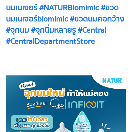
นมเนเจอร์ #NATURBiomimic #ขวด
นมเนเจอร์biomimic #ขวดนมคอกว้าง
#จุกนม #จุกนิ่มหลายรู #Central
#CentralDepartmentStore