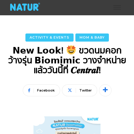
ACTIVITY & EVENTS
MOM & BABY
𝗡𝗲𝘄 𝗟𝗼𝗼𝗸!
ขวดนมคอก
ว้างรุ่น 𝗕𝗶𝗼𝗺𝗶𝗺𝗶𝗰 วางจำหน่าย
แล้ววันนี้ที่ 𝑪𝒆𝒏𝒕𝒓𝒂𝒍!
Facebook
Twitter