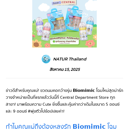
NATUR Thailand
สิงหาคม 15, 2025
ข่าวดีสำหรับคุณแม่! ขวดนมคอกว้างรุ่น 𝗕𝗶𝗼𝗺𝗶𝗺𝗶𝗰 โฉมใหม่สุดน่ารัก
วางจำหน่ายเป็นที่แรกแล้ววันนี้ที่ Central Department Store ทุก
สาขา! มาพร้อมความ Cute ยิ่งขึ้นและคุ้มค่ากว่าเดิมในขนาด 5 ออนซ์
และ 9 ออนซ์ #พุ่งตัวไปช้อปเลยค่า!
ทำไมคุณแม่ถึงต้องหลงรัก 𝗕𝗶𝗼𝗺𝗶𝗺𝗶𝗰 โฉม