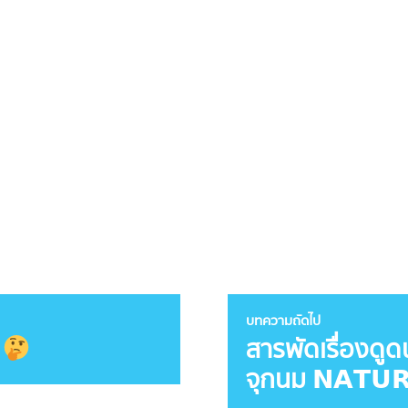
บทความถัดไป
สารพัดเรื่องดูด
?
จุกนม 𝗡𝗔𝗧𝗨𝗥 