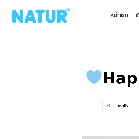
หน้าแรก
เ
𝗛𝗮𝗽
แบ่งปัน