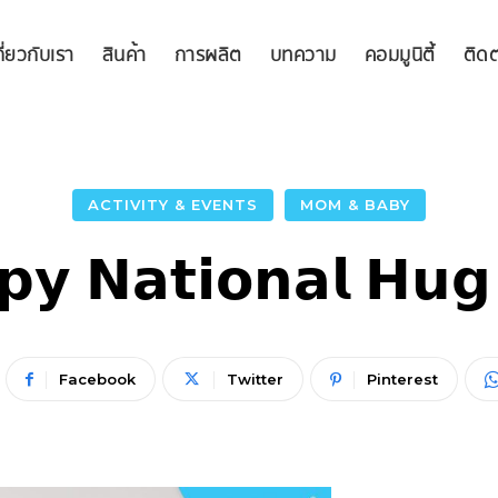
กี่ยวกับเรา
สินค้า
การผลิต
บทความ
คอมมูนิตี้
ติดต
ACTIVITY & EVENTS
MOM & BABY
𝘆 𝗡𝗮𝘁𝗶𝗼𝗻𝗮𝗹 𝗛𝘂
Facebook
Twitter
Pinterest