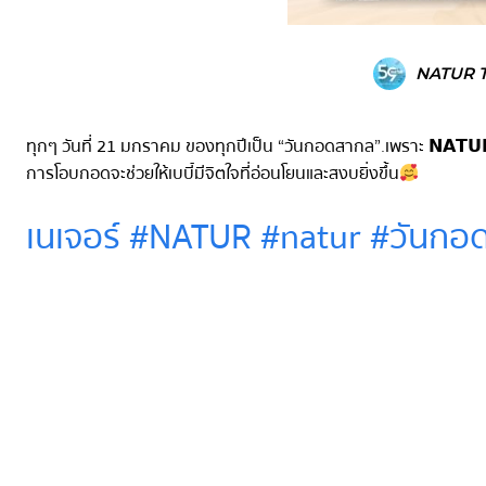
NATUR T
ทุกๆ วันที่ 21 มกราคม ของทุกปีเป็น “วันกอดสากล”.เพราะ 𝗡𝗔𝗧𝗨𝗥 
การโอบกอดจะช่วยให้เบบี๋มีจิตใจที่อ่อนโยนและสงบยิ่งขึ้น
เนเจอร์ #NATUR #natur #วันกอ