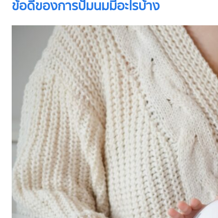
ข้อดีของการปั๊มนมมีอะไรบ้าง