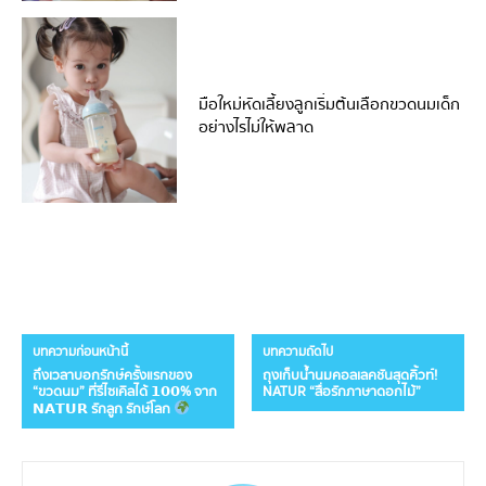
มือใหม่หัดเลี้ยงลูกเริ่มต้นเลือกขวดนมเด็ก
อย่างไรไม่ให้พลาด
บทความก่อนหน้านี้
บทความถัดไป
ถึงเวลาบอกรักษ์ครั้งแรกของ
ถุงเก็บน้ำนมคอลเลคชันสุดคิ้วท์!
“ขวดนม” ที่รีไซเคิลได้ 𝟭𝟬𝟬% จาก
NATUR “สื่อรักภาษาดอกไม้”
𝗡𝗔𝗧𝗨𝗥 รักลูก รักษ์โลก