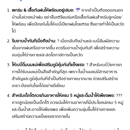
พกร่ม & เสื้อกันฝนให้พร้อมอยู่เสมอ:
หากจำเป็นต้องออกนอก
บ้านในช่วงหน้าฝน อย่าลืมเตรียมร่มหรือเสื้อกันฝนสำหรับลูกน้อย
ให้พร้อม เพื่อป้องกันไม่ให้เบบี๋เปียกฝนโดยตรง ซึ่งอาจทำให้เป็นหวัด
ได้
รีบอาบน้ำทันทีเมื่อถึงบ้าน:
? เมื่อกลับถึงบ้านและเบบี๋สัมผัสความ
เย็นจากฝนหรืออากาศชื้น ควรรีบอาบน้ำอุ่นทันที เพื่อสร้างความ
อบอุ่นให้ร่างกายและลดโอกาสการเป็นหวัด
ให้เบบี๋ดื่มนมแม่เพื่อเสริมภูมิคุ้มกันที่แข็งแรง:
? สำหรับเบบี๋วัยทารก
การได้รับนมแม่เป็นสิ่งสำคัญที่สุด เพราะในน้ำนมแม่มีสารอาหาร
สำคัญและภูมิคุ้มกันที่จำเป็นต่อร่างกายมากมาย ช่วยเสริมสร้าง
เกราะป้องกันโรคได้อย่างดีเยี่ยม
สำหรับเด็กโตควรกินอาหารให้ครบ 5 หมู่และดื่มน้ำให้เพียงพอ:
???
หากลูกน้อยเป็นเด็กโต ควรเน้นให้ทานอาหารที่มีประโยชน์ครบ 5 หมู่
และดื่มน้ำสะอาดให้เพียงพอ เพื่อเพิ่มความชุ่มชื้นให้ร่างกายและ
เสริมสร้างความแข็งแรงจากภายใน